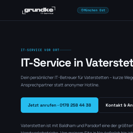
München Ost
IT-SERVICE VOR ORT
IT-Service in Vaterste
Dein persönlicher IT-Betreuer für Vaterstetten – kurze Wege,
Ansprechpartner statt anonymer Hotline.
Jetzt anrufen · 0178 258 44 38
Kontakt & An
Vaterstetten ist mit Baldham und Parsdorf eine der größte
Handwerksbetriebe. Von meinem Sitz in Neukeferloh bin ich