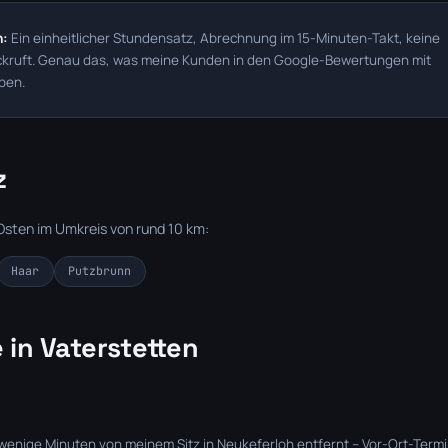
n:
Ein einheitlicher Stundensatz, Abrechnung im 15-Minuten-Takt, keine
ückruft. Genau das, was meine Kunden in den Google-Bewertungen mit
iben.
z
sten im Umkreis von rund 10 km:
Haar
Putzbrunn
 in Vaterstetten
 wenige Minuten von meinem Sitz in Neukeferloh entfernt – Vor-Ort-Termi