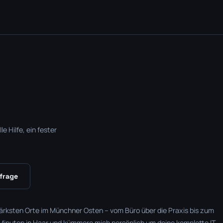
e Hilfe, ein fester
frage
ärksten Orte im Münchner Osten – vom Büro über die Praxis bis zum
Minuten in Haar und kümmere mich persönlich um deine komplette IT.