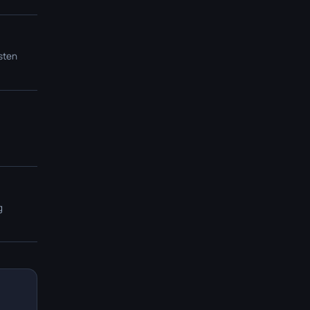
sten
g